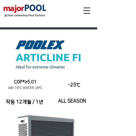
COP*≥5.01
-25℃
AIR 15°C WATER 26°C
ALL SEASON
작동 12개월 / 1년