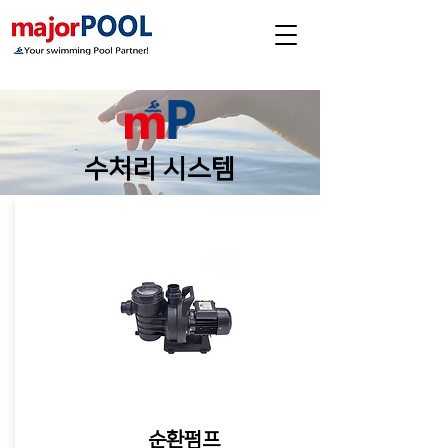
수처리 시스템
​숞순환펌프